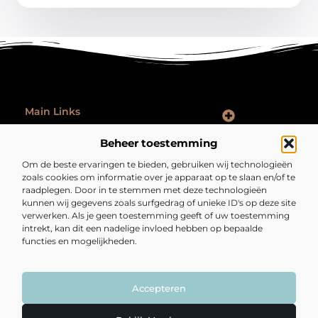
Main Links
Goede Backlinks: Hoe Jij Je Website Autoriteit en Vindbaarheid Vergroot
Hoe Kan Je Online Geld Verdienen: Praktische Tips voor Iedereen
Ontspannen na werk: zo laat je je werkdag echt achter je
Beheer toestemming
Bericht categorie
Om de beste ervaringen te bieden, gebruiken wij technologieën
zoals cookies om informatie over je apparaat op te slaan en/of te
raadplegen. Door in te stemmen met deze technologieën
kunnen wij gegevens zoals surfgedrag of unieke ID's op deze site
verwerken. Als je geen toestemming geeft of uw toestemming
intrekt, kan dit een nadelige invloed hebben op bepaalde
functies en mogelijkheden.
Fijngezond.nl – Een bron van inspiratie en
inzichten.
Lees mee met artikelen en verhalen die je kijk op het dagelijks leven
verrijken en verrassen.
Accepteren
@2025 All Right Reserved. Design by
www.fijngezond.nl.