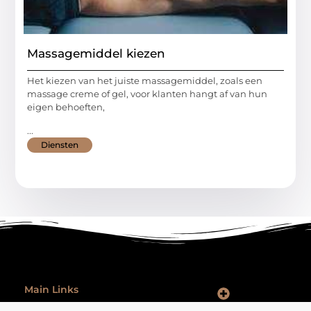
Massagemiddel kiezen
Het kiezen van het juiste massagemiddel, zoals een
massage creme of gel, voor klanten hangt af van hun
eigen behoeften,
...
Diensten
Main Links
Goede Backlinks: Hoe Jij Je Website Autoriteit en Vindbaarheid Vergroot
Hoe Kan Je Online Geld Verdienen: Praktische Tips voor Iedereen
Ontspannen na werk: zo laat je je werkdag echt achter je