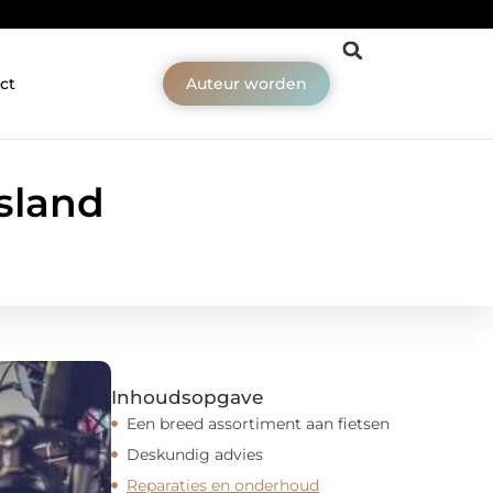
ct
Auteur worden
esland
Inhoudsopgave
Een breed assortiment aan fietsen
Deskundig advies
Reparaties en onderhoud