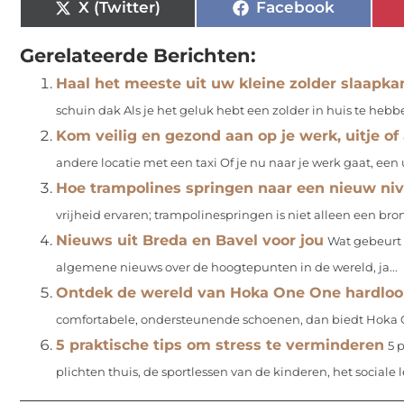
X (Twitter)
Facebook
Gerelateerde Berichten:
Haal het meeste uit uw kleine zolder slaapk
schuin dak Als je het geluk hebt een zolder in huis te hebben
Kom veilig en gezond aan op je werk, uitje of
andere locatie met een taxi Of je nu naar je werk gaat, een u
Hoe trampolines springen naar een nieuw niv
vrijheid ervaren; trampolinespringen is niet alleen een bron 
Nieuws uit Breda en Bavel voor jou
Wat gebeurt e
algemene nieuws over de hoogtepunten in de wereld, ja...
Ontdek de wereld van Hoka One One hardlo
comfortabele, ondersteunende schoenen, dan biedt Hoka One 
5 praktische tips om stress te verminderen
5 
plichten thuis, de sportlessen van de kinderen, het sociale l