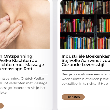
en Ontspanning:
Industriële Boekenkas
elke Klachten Je
Stijlvolle Aanwinst vo
lichten met Massage
Gezonde Levensstijl
yurmassage Rott
Ben je op zoek naar een mani
Ontspanning: Ontdek Welke
woonruimte niet alleen prakti
 Kunt Verlichten met Massage
ook stijlvol in te richten? Heb
massage Rotterdam Als je last
...
sieke
Diensten