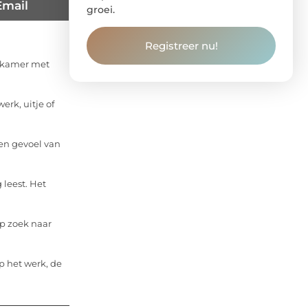
Email
groei.
Registreer nu!
apkamer met
erk, uitje of
en gevoel van
 leest. Het
op zoek naar
p het werk, de