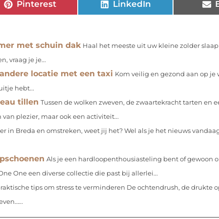
Pinterest
LinkedIn
amer met schuin dak
Haal het meeste uit uw kleine zolder sla
, vraag je je...
 andere locatie met een taxi
Kom veilig en gezond aan op je w
itje hebt...
eau tillen
Tussen de wolken zweven, de zwaartekracht tarten en e
van plezier, maar ook een activiteit...
r in Breda en omstreken, weet jij het? Wel als je het nieuws vandaag
opschoenen
Als je een hardloopenthousiasteling bent of gewoon 
One een diverse collectie die past bij allerlei...
praktische tips om stress te verminderen De ochtendrush, de drukte o
even…...