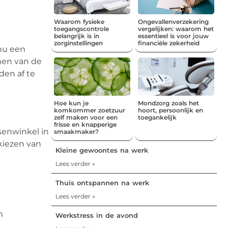
Waarom fysieke
Ongevallenverzekering
toegangscontrole
vergelijken: waarom het
belangrijk is in
essentieel is voor jouw
zorginstellingen
financiële zekerheid
 nu een
nnen van de
den af te
Hoe kun je
Mondzorg zoals het
komkommer zoetzuur
hoort, persoonlijk en
zelf maken voor een
toegankelijk
frisse en knapperige
tsenwinkel in
smaakmaker?
kiezen van
Kleine gewoontes na werk
Lees verder »
Thuis ontspannen na werk
Lees verder »
n
Werkstress in de avond