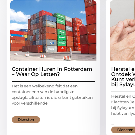
Container Huren in Rotterdam
Herstel 
– Waar Op Letten?
Ontdek W
Kunt Ver
bij Syla
Het is een welbekend feit dat een
container een van de handigste
Herstel en 
opslagfaciliteiten is die u kunt gebruiken
Klachten Je
voor verschillende
bij Sylayur
...
hebt van fy
Diensten
...
Diensten