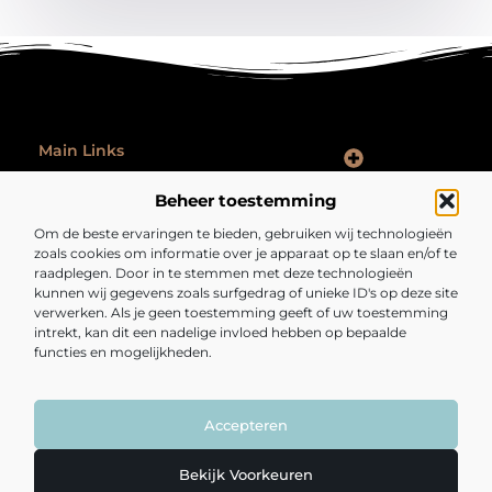
Main Links
Goede Backlinks: Hoe Jij Je Website Autoriteit en Vindbaarheid Vergroot
Hoe Kan Je Online Geld Verdienen: Praktische Tips voor Iedereen
Ontspannen na werk: zo laat je je werkdag echt achter je
Beheer toestemming
Bericht categorie
Om de beste ervaringen te bieden, gebruiken wij technologieën
zoals cookies om informatie over je apparaat op te slaan en/of te
raadplegen. Door in te stemmen met deze technologieën
kunnen wij gegevens zoals surfgedrag of unieke ID's op deze site
verwerken. Als je geen toestemming geeft of uw toestemming
intrekt, kan dit een nadelige invloed hebben op bepaalde
functies en mogelijkheden.
Fijngezond.nl – Een bron van inspiratie en
inzichten.
Lees mee met artikelen en verhalen die je kijk op het dagelijks leven
verrijken en verrassen.
Accepteren
@2025 All Right Reserved. Design by
www.fijngezond.nl.
Bekijk Voorkeuren