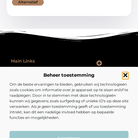
Alternatief
Main Links
Goede Backlinks: Hoe Jij Je Website Autoriteit en Vindbaarheid Vergroot
Hoe Kan Je Online Geld Verdienen: Praktische Tips voor Iedereen
Ontspannen na werk: zo laat je je werkdag echt achter je
Beheer toestemming
Bericht categorie
Om de beste ervaringen te bieden, gebruiken wij technologieën
zoals cookies om informatie over je apparaat op te slaan en/of te
raadplegen. Door in te stemmen met deze technologieën
kunnen wij gegevens zoals surfgedrag of unieke ID's op deze site
verwerken. Als je geen toestemming geeft of uw toestemming
intrekt, kan dit een nadelige invloed hebben op bepaalde
functies en mogelijkheden.
Fijngezond.nl – Een bron van inspiratie en
inzichten.
Lees mee met artikelen en verhalen die je kijk op het dagelijks leven
verrijken en verrassen.
Accepteren