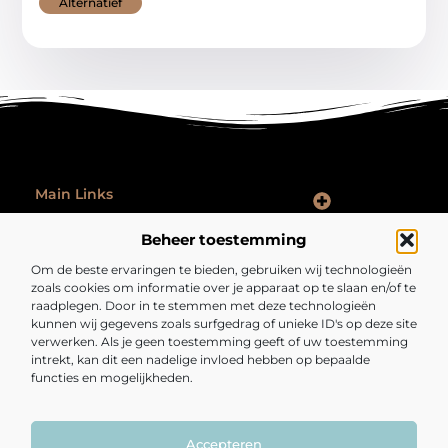
Alternatief
Main Links
Goede Backlinks: Hoe Jij Je Website Autoriteit en Vindbaarheid Vergroot
Hoe Kan Je Online Geld Verdienen: Praktische Tips voor Iedereen
Ontspannen na werk: zo laat je je werkdag echt achter je
Beheer toestemming
Bericht categorie
Om de beste ervaringen te bieden, gebruiken wij technologieën
zoals cookies om informatie over je apparaat op te slaan en/of te
raadplegen. Door in te stemmen met deze technologieën
kunnen wij gegevens zoals surfgedrag of unieke ID's op deze site
verwerken. Als je geen toestemming geeft of uw toestemming
intrekt, kan dit een nadelige invloed hebben op bepaalde
functies en mogelijkheden.
Fijngezond.nl – Een bron van inspiratie en
inzichten.
Lees mee met artikelen en verhalen die je kijk op het dagelijks leven
verrijken en verrassen.
Accepteren