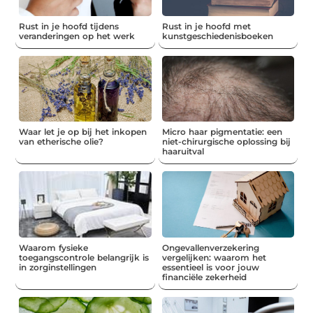
Rust in je hoofd tijdens
Rust in je hoofd met
veranderingen op het werk
kunstgeschiedenisboeken
Waar let je op bij het inkopen
Micro haar pigmentatie: een
van etherische olie?
niet-chirurgische oplossing bij
haaruitval
Waarom fysieke
Ongevallenverzekering
toegangscontrole belangrijk is
vergelijken: waarom het
in zorginstellingen
essentieel is voor jouw
financiële zekerheid