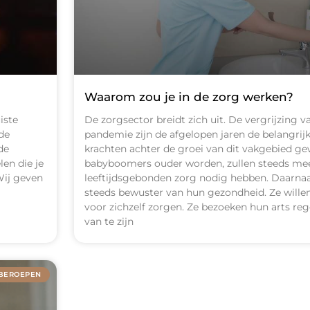
Waarom zou je in de zorg werken?
iste
De zorgsector breidt zich uit. De vergrijzing 
 de
pandemie zijn de afgelopen jaren de belangrijk
de
krachten achter de groei van dit vakgebied g
en die je
babyboomers ouder worden, zullen steeds me
 Wij geven
leeftijdsgebonden zorg nodig hebben. Daarn
steeds bewuster van hun gezondheid. Ze willen
voor zichzelf zorgen. Ze bezoeken hun arts re
van te zijn
BEROEPEN