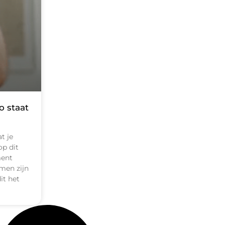
o staat
t je
op dit
ment
rmen zijn
dit het