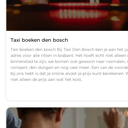
Taxi boeken den bosch
Taxi boeken den bosch Bij Taxi Den Bosch ben je aan het ju
adres voor alle ritten in brabant. Het hoeft echt niet alleen
binnenstad te zijn, we komen ook gewoon naar rosmalen, 
rompert, den dungen en nog veel meer. Een van de voordel
bij ons hebt is dat je online alvast je prijs kunt berekenen.
niet alleen de prijs aan wat het kost,