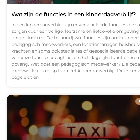
Wat zijn de functies in een kinderdagverblijf?
In een kinderdagverblijf zijn er verschillende functies die 
zorgen voor een veilige, leerzame en liefdevolle omgeving
jonge kinderen. De belangrijkste functies zijn onder ander
pedagogisch medewerkers, een locatiemanager, huishoude
krachten en soms ook stagiaires of gespecialiseerde begele
van deze functies draagt bij aan het dagelijks functioneren
opvang. Wat doet een pedagogisch medewerker? De ped
medewerker is de spil van het kinderdagverblijf. Deze per
begeleidt en