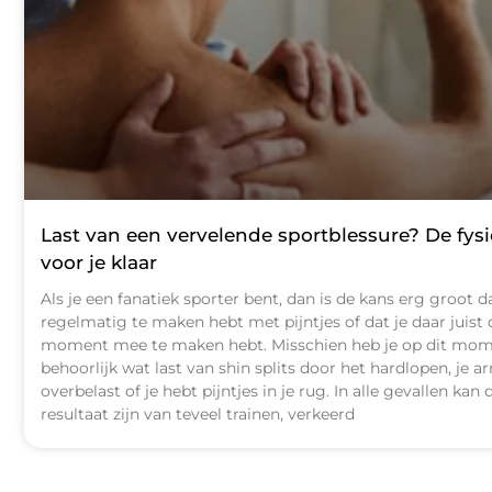
Last van een vervelende sportblessure? De fysi
voor je klaar
Als je een fanatiek sporter bent, dan is de kans erg groot da
regelmatig te maken hebt met pijntjes of dat je daar juist 
moment mee te maken hebt. Misschien heb je op dit mo
behoorlijk wat last van shin splits door het hardlopen, je a
overbelast of je hebt pijntjes in je rug. In alle gevallen kan 
resultaat zijn van teveel trainen, verkeerd