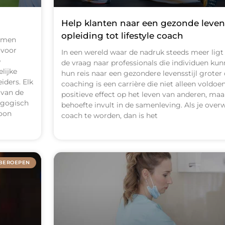
Help klanten naar een gezonde levens
opleiding tot lifestyle coach
samen
 voor
In een wereld waar de nadruk steeds meer ligt 
e
de vraag naar professionals die individuen ku
lijke
hun reis naar een gezondere levensstijl groter d
iders. Elk
coaching is een carrière die niet alleen voldoe
 van de
positieve effect op het leven van anderen, ma
agogisch
behoefte invult in de samenleving. Als je over
soon
coach te worden, dan is het
BEROEPEN