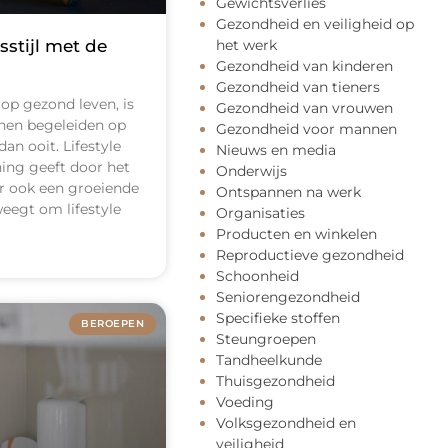
Gewichtsverlies
Gezondheid en veiligheid op
stijl met de
het werk
Gezondheid van kinderen
Gezondheid van tieners
op gezond leven, is
Gezondheid van vrouwen
nnen begeleiden op
Gezondheid voor mannen
an ooit. Lifestyle
Nieuws en media
ning geeft door het
Onderwijs
ar ook een groeiende
Ontspannen na werk
weegt om lifestyle
Organisaties
Producten en winkelen
Reproductieve gezondheid
Schoonheid
Seniorengezondheid
Specifieke stoffen
BEROEPEN
Steungroepen
Tandheelkunde
Thuisgezondheid
Voeding
Volksgezondheid en
veiligheid