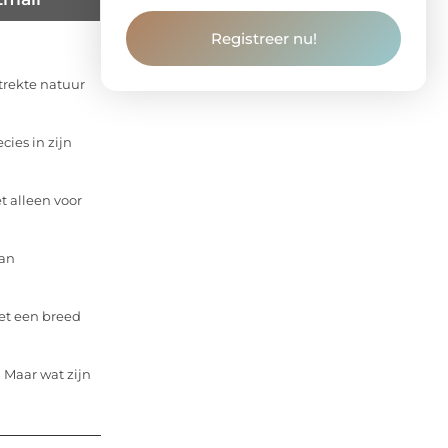
Registreer nu!
strekte natuur
cies in zijn
t alleen voor
van
met een breed
Maar wat zijn