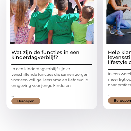
Wat zijn de functies in een
Help kla
kinderdagverblijf?
levenssti
lifestyle
In een kinderdagverblijf zijn er
In een were
verschillende functies die samen zorgen
meer ligt op
voor een veilige, leerzame en liefdevolle
naar profes
omgeving voor jonge kinderen.
...
...
Beroepen
Beroepen