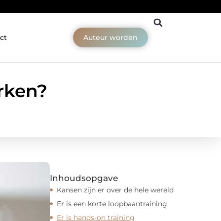
ct
Auteur worden
rken?
Inhoudsopgave
Kansen zijn er over de hele wereld
Er is een korte loopbaantraining
Er is hands-on training