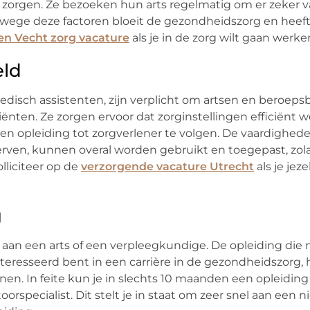
f zorgen. Ze bezoeken hun arts regelmatig om er zeker va
Vanwege deze factoren bloeit de gezondheidszorg en heef
en Vecht zorg vacature
als je in de zorg wilt gaan werke
eld
disch assistenten, zijn verplicht om artsen en beroep
ënten. Ze zorgen ervoor dat zorginstellingen efficiënt w
en opleiding tot zorgverlener te volgen. De vaardighede
werven, kunnen overal worden gebruikt en toegepast, zol
lliciteer op de
verzorgende vacature Utrecht
als je jeze
g
 aan een arts of een verpleegkundige. De opleiding die 
ïnteresseerd bent in een carrière in de gezondheidszorg, 
nen. In feite kun je in slechts 10 maanden een opleiding
orspecialist. Dit stelt je in staat om zeer snel aan een