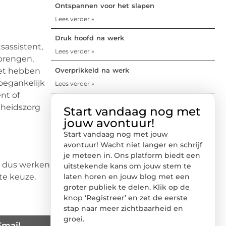
Ontspannen voor het slapen
Lees verder »
Druk hoofd na werk
sassistent,
Lees verder »
brengen,
het hebben
Overprikkeld na werk
toegankelijk
Lees verder »
nt of
ndheidszorg
Start vandaag nog met
jouw avontuur!
Start vandaag nog met jouw
avontuur! Wacht niet langer en schrijf
je meteen in. Ons platform biedt een
e dus werken
uitstekende kans om jouw stem te
te keuze.
laten horen en jouw blog met een
groter publiek te delen. Klik op de
knop ‘Registreer’ en zet de eerste
stap naar meer zichtbaarheid en
groei.
Email