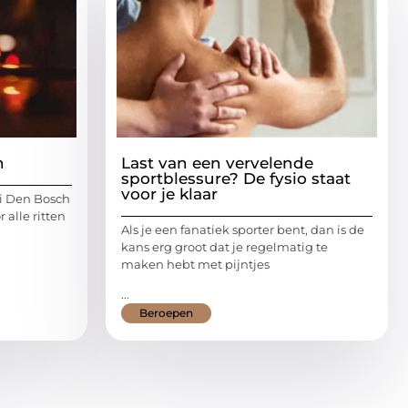
h
Last van een vervelende
sportblessure? De fysio staat
voor je klaar
xi Den Bosch
 alle ritten
Als je een fanatiek sporter bent, dan is de
kans erg groot dat je regelmatig te
maken hebt met pijntjes
...
Beroepen