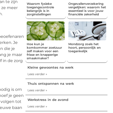
n te zijn
Waarom fysieke
Ongevallenverzekering
t ze meer
toegangscontrole
vergelijken: waarom het
belangrijk is in
essentieel is voor jouw
n.
zorginstellingen
financiële zekerheid
sbeoefenaren
erken. Je
Hoe kun je
Mondzorg zoals het
komkommer zoetzuur
hoort, persoonlijk en
n die je
zelf maken voor een
toegankelijk
ang je maar
frisse en knapperige
smaakmaker?
lf in de zorg
Kleine gewoontes na werk
Lees verder »
Thuis ontspannen na werk
nodig is om
Lees verder »
hoef je geen
Werkstress in de avond
 volgen tot
Lees verder »
 nieuwe baan