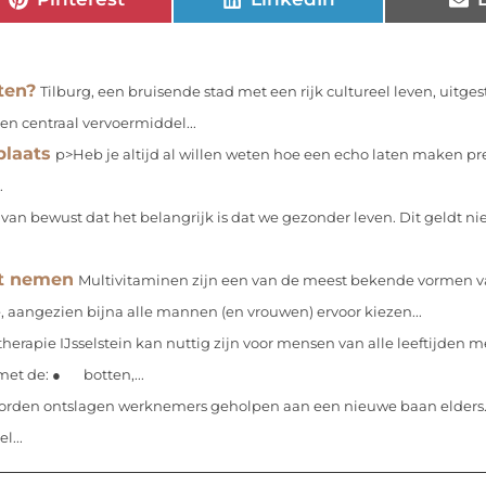
ten?
Tilburg, een bruisende stad met een rijk cultureel leven, uitge
een centraal vervoermiddel...
plaats
p>Heb je altijd al willen weten hoe een echo laten maken pre
.
van bewust dat het belangrijk is dat we gezonder leven. Dit geldt nie
t nemen
Multivitaminen zijn een van de meest bekende vormen 
 aangezien bijna alle mannen (en vrouwen) ervoor kiezen...
therapie IJsselstein kan nuttig zijn voor mensen van alle leeftijden 
et de: ● botten,...
rden ontslagen werknemers geholpen aan een nieuwe baan elders. 
l...