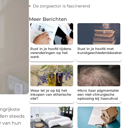
De zorgsector is fascinerend
Meer Berichten
Rust in je hoofd tijdens
Rust in je hoofd met
veranderingen op het
kunstgeschiedenisboeken
werk
Waar let je op bij het
Micro haar pigmentatie:
inkopen van etherische
een niet-chirurgische
olie?
oplossing bij haaruitval
ngrijkste
llen steeds
r van hun