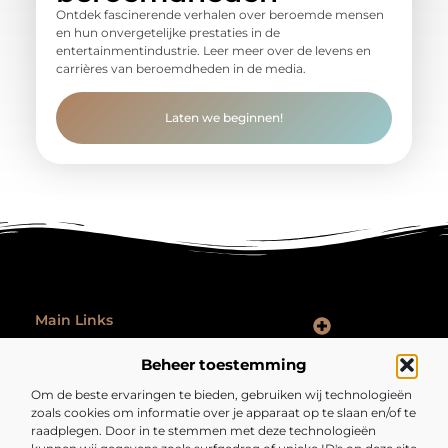
Ontdek fascinerende verhalen over beroemde mensen
en hun onvergetelijke prestaties in de
entertainmentindustrie. Leer meer over de levens en
carrières van beroemdheden in de media.
Laten we beginnen!
Main Links
Goede Backlinks: Hoe Jij Je Website Autoriteit en Vindbaarheid Vergroot
Hoe Kan Je Online Geld Verdienen: Praktische Tips voor Iedereen
Ontspannen na werk: zo laat je je werkdag echt achter je
Beheer toestemming
Bericht categorie
Om de beste ervaringen te bieden, gebruiken wij technologieën
zoals cookies om informatie over je apparaat op te slaan en/of te
raadplegen. Door in te stemmen met deze technologieën