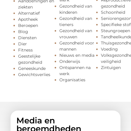
werk
Reproductieve
Aandoeningen en
Gezondheid van
gezondheid
ziekten
kinderen
Schoonheid
Alternatief
Gezondheid van
Seniorengezo
Apotheek
tieners
Specifieke stof
Beroepen
Gezondheid van
Steungroepen
Blog
vrouwen
Tandheelkund
Diensten
Gezondheid voor
Thuisgezondhe
Dier
mannen
Voeding
Fitness
Nieuws en media
Volksgezondhe
Geestelijke
Onderwijs
veiligheid
gezondheid
Ontspannen na
Zintuigen
Geneeskunde
werk
Gewichtsverlies
Organisaties
Media en
beroemdheden