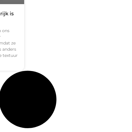
ijk is
n ons
r
omdat ze
ts anders
e textuur