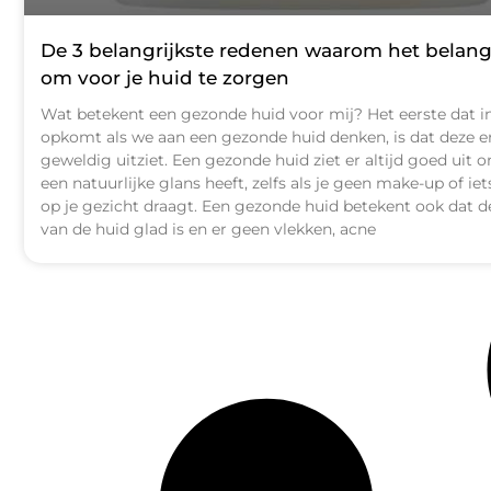
De 3 belangrijkste redenen waarom het belangr
om voor je huid te zorgen
Wat betekent een gezonde huid voor mij? Het eerste dat i
opkomt als we aan een gezonde huid denken, is dat deze e
geweldig uitziet. Een gezonde huid ziet er altijd goed uit 
een natuurlijke glans heeft, zelfs als je geen make-up of ie
op je gezicht draagt. Een gezonde huid betekent ook dat d
van de huid glad is en er geen vlekken, acne