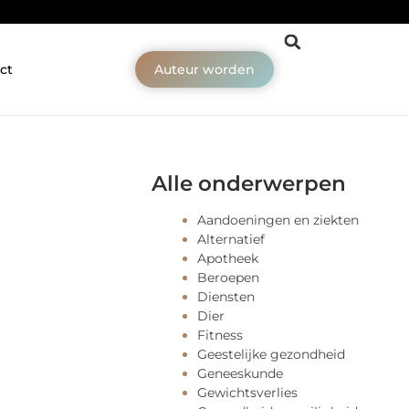
ct
Auteur worden
Alle onderwerpen
Aandoeningen en ziekten
Alternatief
Apotheek
Beroepen
Diensten
Dier
Fitness
Geestelijke gezondheid
Geneeskunde
Gewichtsverlies