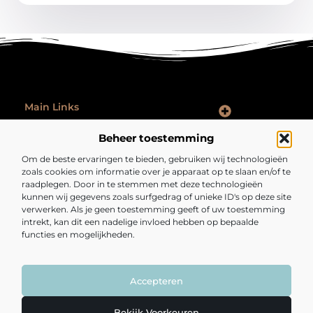
Main Links
Goede Backlinks: Hoe Jij Je Website Autoriteit en Vindbaarheid Vergroot
Hoe Kan Je Online Geld Verdienen: Praktische Tips voor Iedereen
Ontspannen na werk: zo laat je je werkdag echt achter je
Beheer toestemming
Bericht categorie
Om de beste ervaringen te bieden, gebruiken wij technologieën
zoals cookies om informatie over je apparaat op te slaan en/of te
raadplegen. Door in te stemmen met deze technologieën
kunnen wij gegevens zoals surfgedrag of unieke ID's op deze site
verwerken. Als je geen toestemming geeft of uw toestemming
intrekt, kan dit een nadelige invloed hebben op bepaalde
functies en mogelijkheden.
Fijngezond.nl – Een bron van inspiratie en
inzichten.
Lees mee met artikelen en verhalen die je kijk op het dagelijks leven
verrijken en verrassen.
Accepteren
@2025 All Right Reserved. Design by
www.fijngezond.nl.
Bekijk Voorkeuren