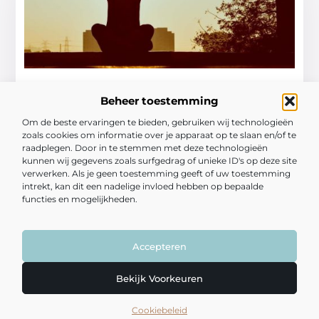
4 te gekke yoga soorten die je moet
proberen
Beheer toestemming
Om de beste ervaringen te bieden, gebruiken wij technologieën
Yoga is booming! Deze van oorsprong zeer spirituele
zoals cookies om informatie over je apparaat op te slaan en/of te
bezigheid wordt inmiddels gepraktiseerd door een
raadplegen. Door in te stemmen met deze technologieën
grote groep mensen. Het leuke is:
kunnen wij gegevens zoals surfgedrag of unieke ID's op deze site
verwerken. Als je geen toestemming geeft of uw toestemming
...
intrekt, kan dit een nadelige invloed hebben op bepaalde
Fitness
functies en mogelijkheden.
Accepteren
Bekijk Voorkeuren
Cookiebeleid