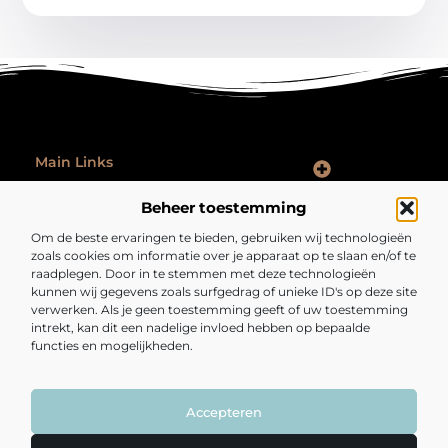
Main Links
Goede Backlinks: Hoe Jij Je Website Autoriteit en Vindbaarheid Vergroot
Hoe Kan Je Online Geld Verdienen: Praktische Tips voor Iedereen
Ontspannen na werk: zo laat je je werkdag echt achter je
Beheer toestemming
Bericht categorie
Om de beste ervaringen te bieden, gebruiken wij technologieën
zoals cookies om informatie over je apparaat op te slaan en/of te
raadplegen. Door in te stemmen met deze technologieën
kunnen wij gegevens zoals surfgedrag of unieke ID's op deze site
verwerken. Als je geen toestemming geeft of uw toestemming
intrekt, kan dit een nadelige invloed hebben op bepaalde
functies en mogelijkheden.
Fijngezond.nl – Een bron van inspiratie en
inzichten.
Lees mee met artikelen en verhalen die je kijk op het dagelijks leven
verrijken en verrassen.
Accepteren
@2025 All Right Reserved. Design by
www.fijngezond.nl.