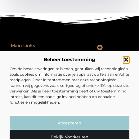
Main Links
Goede Backlinks: Hoe Jij Je Website Autoriteit en Vindbaarheid Vergroot
Hoe Kan Je Online Geld Verdienen: Praktische Tips voor Iedereen
Ontspannen na werk: zo laat je je werkdag echt achter je
Beheer toestemming
Bericht categorie
Om de beste ervaringen te bieden, gebruiken wij technologieën
zoals cookies om informatie over je apparaat op te slaan en/of te
raadplegen. Door in te stemmen met deze technologieën
kunnen wij gegevens zoals surfgedrag of unieke ID's op deze site
verwerken. Als je geen toestemming geeft of uw toestemming
intrekt, kan dit een nadelige invloed hebben op bepaalde
functies en mogelijkheden.
Fijngezond.nl – Een bron van inspiratie en
inzichten.
Lees mee met artikelen en verhalen die je kijk op het dagelijks leven
verrijken en verrassen.
Accepteren
@2025 All Right Reserved. Design by
www.fijngezond.nl.
Bekijk Voorkeuren