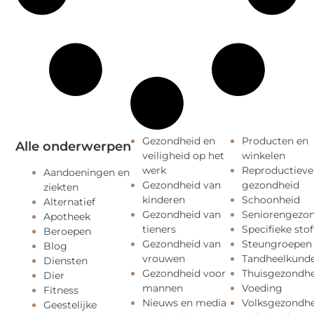
Gezondheid en
Producten en
Alle onderwerpen
veiligheid op het
winkelen
werk
Reproductieve
Aandoeningen en
Gezondheid van
gezondheid
ziekten
kinderen
Schoonheid
Alternatief
Gezondheid van
Seniorengezo
Apotheek
tieners
Specifieke stof
Beroepen
Gezondheid van
Steungroepen
Blog
vrouwen
Tandheelkund
Diensten
Gezondheid voor
Thuisgezondhe
Dier
mannen
Voeding
Fitness
Nieuws en media
Volksgezondhe
Geestelijke