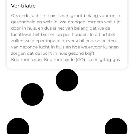
Ventilatie
Gezonde lucht in huis is van groot belang voor onze
gezondheid en welzijn. We brengen immers veel tijd
door in huis, en dus is het van belang dat we de
luchtkwaliteit binnen op peil houden. In dit artikel
zullen we dieper ingaan op verschillende aspecten
van gezonde lucht in huis en hoe we ervoor kunnen
zorgen dat de lucht in huis gezond blijft.
Koolmonoxide Koolmonoxide (CO) is een giftig gas