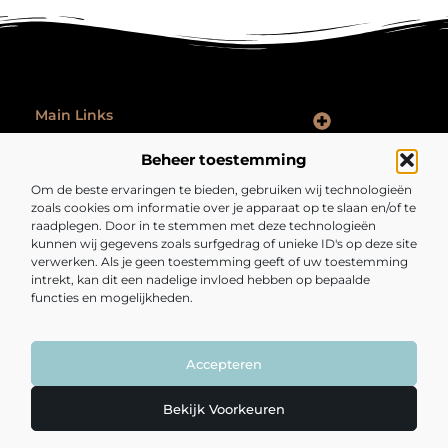
Main Links
Goede Backlinks: Hoe Jij Je Website Autoriteit en Vindbaarheid Vergroot
Hoe Kan Je Online Geld Verdienen: Praktische Tips voor Iedereen
Ontspannen na werk: zo laat je je werkdag echt achter je
Beheer toestemming
Bericht categorie
Om de beste ervaringen te bieden, gebruiken wij technologieën
zoals cookies om informatie over je apparaat op te slaan en/of te
raadplegen. Door in te stemmen met deze technologieën
kunnen wij gegevens zoals surfgedrag of unieke ID's op deze site
verwerken. Als je geen toestemming geeft of uw toestemming
intrekt, kan dit een nadelige invloed hebben op bepaalde
functies en mogelijkheden.
Fijngezond.nl – Een bron van inspiratie en
inzichten.
Lees mee met artikelen en verhalen die je kijk op het dagelijks leven
verrijken en verrassen.
Accepteren
@2025 All Right Reserved. Design by
www.fijngezond.nl.
Bekijk Voorkeuren