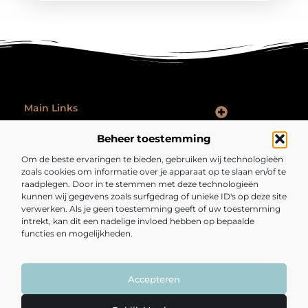
Main Links
Goede Backlinks: Hoe Jij Je Website Autoriteit en Vindbaarheid Vergroot
Hoe Kan Je Online Geld Verdienen: Praktische Tips voor Iedereen
Ontspannen na werk: zo laat je je werkdag echt achter je
Beheer toestemming
Bericht categorie
Om de beste ervaringen te bieden, gebruiken wij technologieën
zoals cookies om informatie over je apparaat op te slaan en/of te
raadplegen. Door in te stemmen met deze technologieën
kunnen wij gegevens zoals surfgedrag of unieke ID's op deze site
verwerken. Als je geen toestemming geeft of uw toestemming
intrekt, kan dit een nadelige invloed hebben op bepaalde
functies en mogelijkheden.
Fijngezond.nl – Een bron van inspiratie en
inzichten.
Lees mee met artikelen en verhalen die je kijk op het dagelijks leven
verrijken en verrassen.
Accepteren
@2025 All Right Reserved. Design by
www.fijngezond.nl.