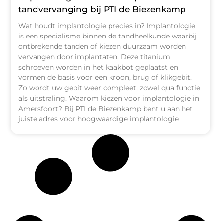
tandvervanging bij PTI de Biezenkamp
Wat houdt implantologie precies in? Implantologie
is een specialisme binnen de tandheelkunde waarbij
ontbrekende tanden of kiezen duurzaam worden
vervangen door implantaten. Deze titanium
schroeven worden in het kaakbot geplaatst en
vormen de basis voor een kroon, brug of klikgebit.
Zo wordt uw gebit weer compleet, zowel qua functie
als uitstraling. Waarom kiezen voor implantologie in
Amersfoort? Bij PTI de Biezenkamp bent u aan het
juiste adres voor hoogwaardige implantologie