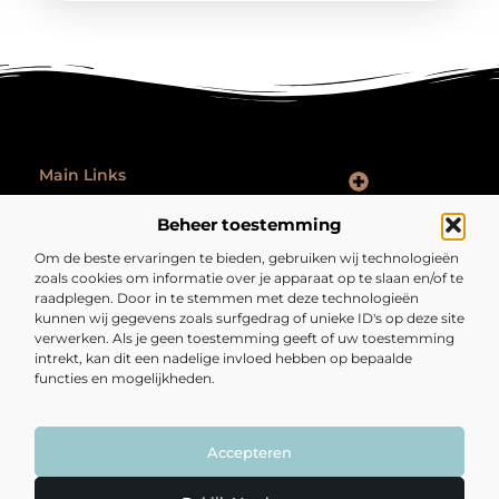
Main Links
Goede Backlinks: Hoe Jij Je Website Autoriteit en Vindbaarheid Vergroot
Hoe Kan Je Online Geld Verdienen: Praktische Tips voor Iedereen
Ontspannen na werk: zo laat je je werkdag echt achter je
Beheer toestemming
Bericht categorie
Om de beste ervaringen te bieden, gebruiken wij technologieën
zoals cookies om informatie over je apparaat op te slaan en/of te
raadplegen. Door in te stemmen met deze technologieën
kunnen wij gegevens zoals surfgedrag of unieke ID's op deze site
verwerken. Als je geen toestemming geeft of uw toestemming
intrekt, kan dit een nadelige invloed hebben op bepaalde
functies en mogelijkheden.
Fijngezond.nl – Een bron van inspiratie en
inzichten.
Lees mee met artikelen en verhalen die je kijk op het dagelijks leven
verrijken en verrassen.
Accepteren
@2025 All Right Reserved. Design by
www.fijngezond.nl.