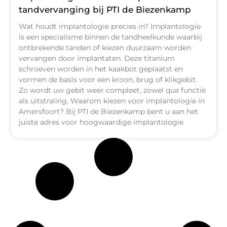
tandvervanging bij PTI de Biezenkamp
Wat houdt implantologie precies in? Implantologie
is een specialisme binnen de tandheelkunde waarbij
ontbrekende tanden of kiezen duurzaam worden
vervangen door implantaten. Deze titanium
schroeven worden in het kaakbot geplaatst en
vormen de basis voor een kroon, brug of klikgebit.
Zo wordt uw gebit weer compleet, zowel qua functie
als uitstraling. Waarom kiezen voor implantologie in
Amersfoort? Bij PTI de Biezenkamp bent u aan het
juiste adres voor hoogwaardige implantologie