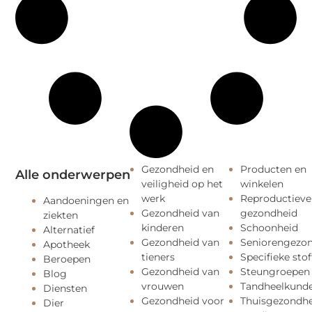
Gezondheid en
Producten en
Alle onderwerpen
veiligheid op het
winkelen
werk
Reproductieve
Aandoeningen en
Gezondheid van
gezondheid
ziekten
kinderen
Schoonheid
Alternatief
Gezondheid van
Seniorengezo
Apotheek
tieners
Specifieke stof
Beroepen
Gezondheid van
Steungroepen
Blog
vrouwen
Tandheelkund
Diensten
Gezondheid voor
Thuisgezondhe
Dier