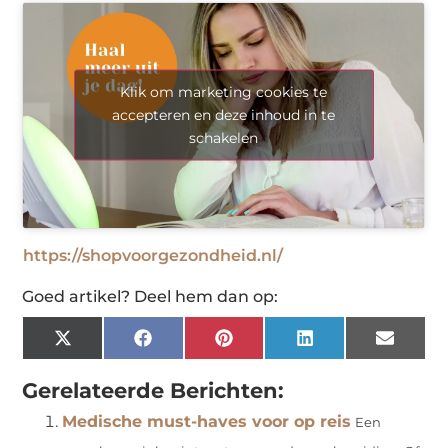
Klik om marketing cookies te
accepteren en deze inhoud in te
schakelen
https://shopvoorgezondheid.nl/
Goed artikel? Deel hem dan op:
X
Facebook
Pinterest
LinkedIn
Email
(Twitter)
Gerelateerde Berichten:
Medische must-haves voor op reis
Een