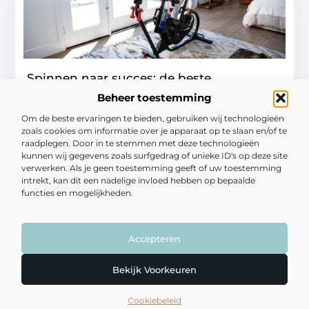
Spinnen naar succes: de beste
spinningfietsen voor thuis van
Beheer toestemming
Fitness24.nl
Om de beste ervaringen te bieden, gebruiken wij technologieën
Fitness is een belangrijk onderdeel van een gezonde
zoals cookies om informatie over je apparaat op te slaan en/of te
levensstijl en met de groeiende populariteit van thuis
raadplegen. Door in te stemmen met deze technologieën
sporten, is het kiezen
kunnen wij gegevens zoals surfgedrag of unieke ID's op deze site
verwerken. Als je geen toestemming geeft of uw toestemming
...
intrekt, kan dit een nadelige invloed hebben op bepaalde
Producten En Winkelen
functies en mogelijkheden.
Accepteren
Bekijk Voorkeuren
Cookiebeleid