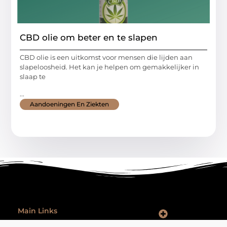
CBD olie om beter en te slapen
CBD olie is een uitkomst voor mensen die lijden aan
slapeloosheid. Het kan je helpen om gemakkelijker in
slaap te
...
Aandoeningen En Ziekten
Main Links
Goede Backlinks: Hoe Jij Je Website Autoriteit en Vindbaarheid Vergroot
Hoe Kan Je Online Geld Verdienen: Praktische Tips voor Iedereen
Ontspannen na werk: zo laat je je werkdag echt achter je