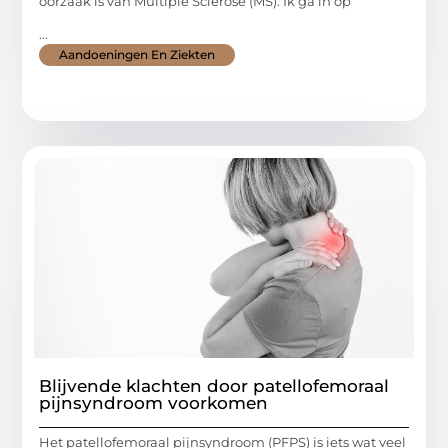
oorzaak is van Multiple Sclerose (MS). Ik ga in op
...
Aandoeningen En Ziekten
Blijvende klachten door patellofemoraal
pijnsyndroom voorkomen
Het patellofemoraal pijnsyndroom (PFPS) is iets wat veel